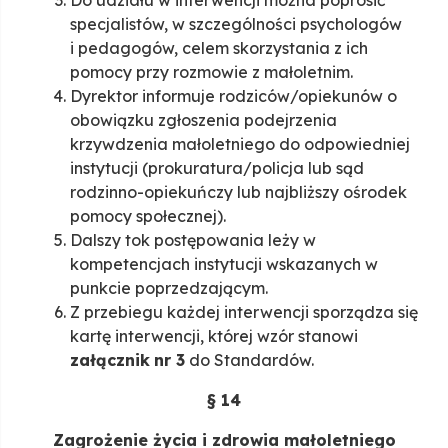
Do udziału w interwencji można poprosić
specjalistów, w szczególności psychologów
i pedagogów, celem skorzystania z ich
pomocy przy rozmowie z małoletnim.
Dyrektor informuje rodziców/opiekunów o
obowiązku zgłoszenia podejrzenia
krzywdzenia małoletniego do odpowiedniej
instytucji (prokuratura/policja lub sąd
rodzinno-opiekuńczy lub najbliższy ośrodek
pomocy społecznej).
Dalszy tok postępowania leży w
kompetencjach instytucji wskazanych w
punkcie poprzedzającym.
Z przebiegu każdej interwencji sporządza się
kartę interwencji, której wzór stanowi
załącznik
nr 3
do Standardów.
§ 14
Zagrożenie życia i zdrowia małoletniego