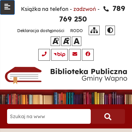
789
Książka na telefon -
zadzwoń
-
769 250
Deklaracja dostępności
RODO
Szukaj
Klikni
na
www:
aby