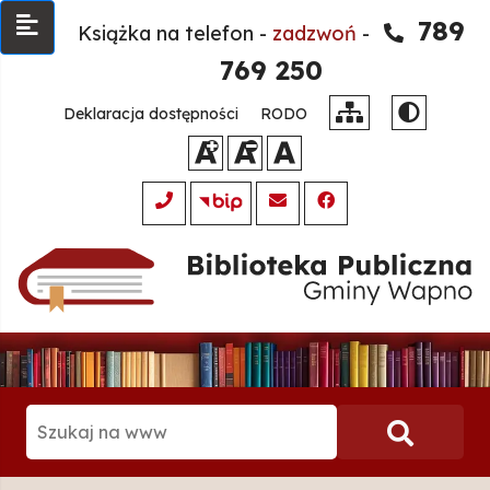
789
Książka na telefon -
zadzwoń
-
769 250
Deklaracja dostępności
RODO
Szukaj
Klikni
na
www:
aby