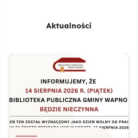
Aktualności
alność - 27.06.2026
Aktualn